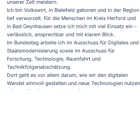
unserer Zeit meistern.
Ich bin Volkswirt, in Bielefeld geboren und in der Region
tief verwurzelt. Für die Menschen im Kreis Herford und
in Bad Oeynhausen setze ich mich mit viel Einsatz ein –
verlässlich, ansprechbar und mit klarem Blick.
Im Bundestag arbeite ich im Ausschuss für Digitales und
Staatsmodernisierung sowie im Ausschuss für
Forschung, Technologie, Raumfahrt und
Technikfolgenabschätzung.
Dort geht es vor allem darum, wie wir den digitalen
Wandel sinnvoll gestalten und neue Technologien nutzen
können. Die Chancen sind groß.
Ich möchte nicht nur Ihre Stimme in Berlin sein, sondern
auch mit Ihnen im Gespräch bleiben. Was mich politisch
bewegt, welche Themen aktuell im Fokus stehen und wi
Sie mich erreichen, erfahren Sie hier. Schön, dass Sie
den Weg auf meine Seite gefunden haben – ich freue