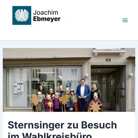
Zum
Mai
Inhalt
Men
springen
Joachim Ebmeyer MdB
Sternsinger zu Besuch
im Wahlkreisbüro