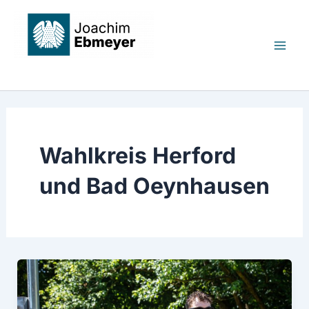
Zum
Mai
Inhalt
Men
springen
Joachim Ebmeyer MdB
Wahlkreis Herford
und Bad Oeynhausen