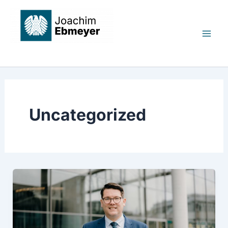
Zum
Mai
Inhalt
Men
springen
Joachim Ebmeyer MdB
Uncategorized